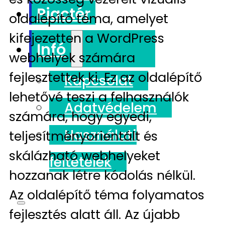
Piactér
oldalépítő téma, amelyet
kifejezetten a WordPress
Infó
webhelyek számára
fejlesztettek ki. Ez az oldalépítő
Kapcsolat
lehetővé teszi a felhasználók
Adatvédelem
számára, hogy egyedi,
Használati
teljesítményorientált és
skálázható webhelyeket
feltételek
hozzanak létre kódolás nélkül.
Az oldalépítő téma folyamatos
fejlesztés alatt áll. Az újabb