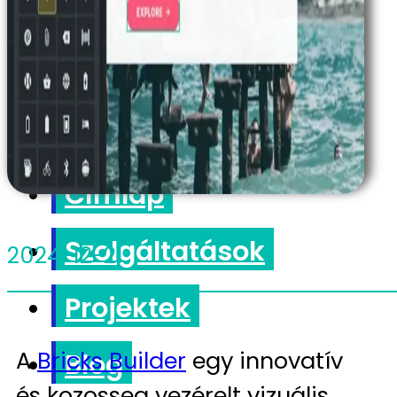
feltételek
Címlap
Szolgáltatások
2024-12-21
Projektek
A
Bricks Builder
egy innovatív
Blog
és kozosseg vezérelt vizuális