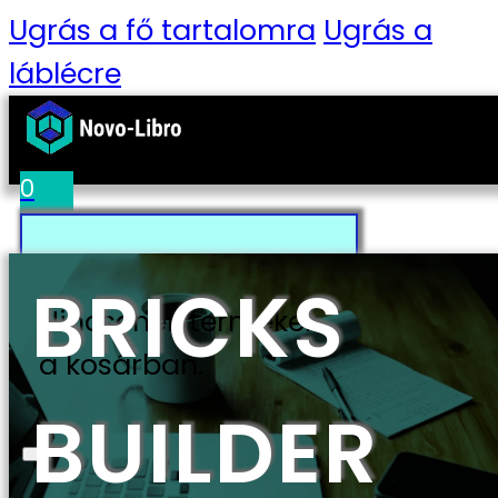
Ugrás a fő tartalomra
Ugrás a
láblécre
0
BRICKS
Nincsenek termékek
a kosárban.
BUILDER