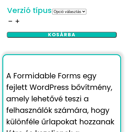
és
Verzió típus
7 800 Ft
között
Formidable
Forms
KOSÁRBA
mennyiség
A Formidable Forms egy
fejlett WordPress bővítmény,
amely lehetővé teszi a
felhasználók számára, hogy
különféle űrlapokat hozzanak