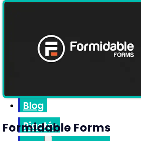
Címlap
Szolgáltatások
Projektek
Blog
Piactér
Formidable Forms