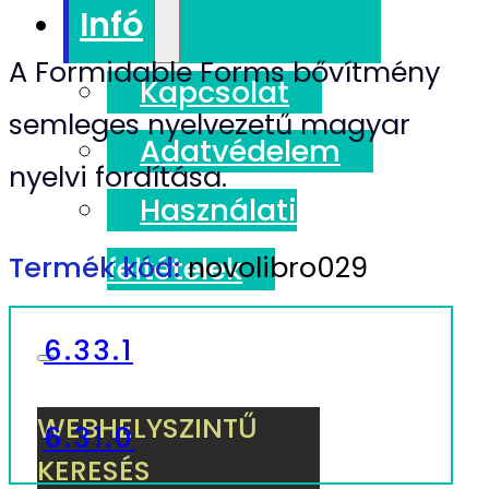
Infó
A Formidable Forms bővítmény
Kapcsolat
semleges nyelvezetű magyar
Adatvédelem
nyelvi fordítása.
Használati
Termék kód:
novolibro029
feltételek
6.33.1
WEBHELYSZINTŰ
6.31.0
KERESÉS