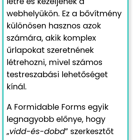
létre és kezeljenek a
webhelyükön. Ez a bővítmény
különösen hasznos azok
számára, akik komplex
űrlapokat szeretnének
létrehozni, mivel számos
testreszabási lehetőséget
kínál.
A Formidable Forms egyik
legnagyobb előnye, hogy
„
vidd-és-dobd
” szerkesztőt