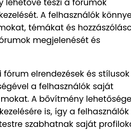
y lehetővé teszi a fórumok
 kezelését. A felhasználók könn
mokat, témákat és hozzászóláso
 fórumok megjelenését és
 fórum elrendezések és stílusok
ségével a felhasználók saját
rumokat. A bővítmény lehetősége
 kezelésére is, így a felhasználók
estre szabhatnak saját profilok