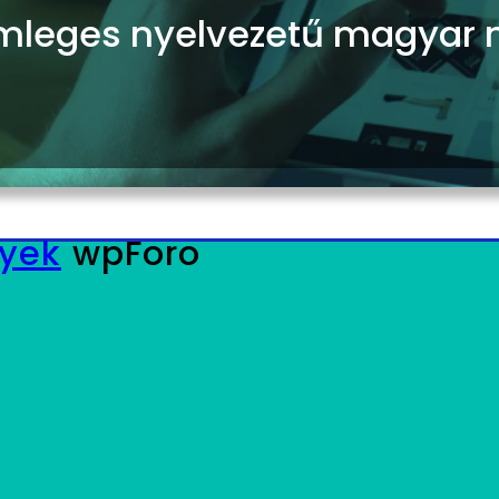
leges nyelvezetű magyar n
yek
wpForo