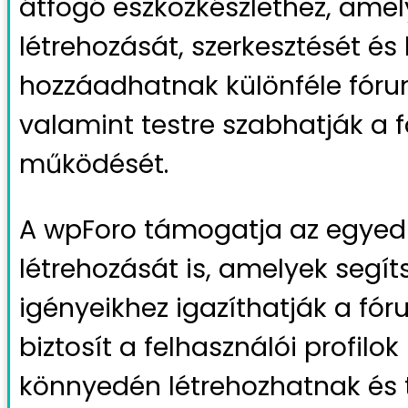
átfogó eszközkészlethez, amel
létrehozását, szerkesztését és
hozzáadhatnak különféle fóru
valamint testre szabhatják a
működését.
A wpForo támogatja az egyedi
létrehozását is, amelyek segít
igényeikhez igazíthatják a fó
biztosít a felhasználói profilok
könnyedén létrehozhatnak és t