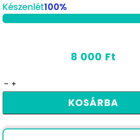
Készenlét
100%
8 000
Ft
wpForo
mennyiség
KOSÁRBA