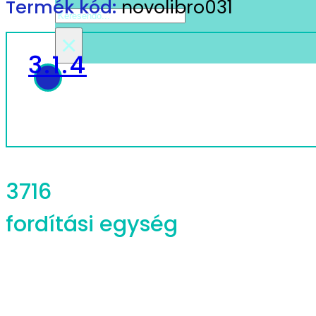
Termék kód:
novolibro031
Search
×
3.1.4
3716
fordítási egység