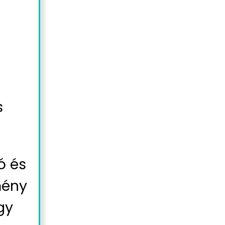
s
ó és
mény
gy