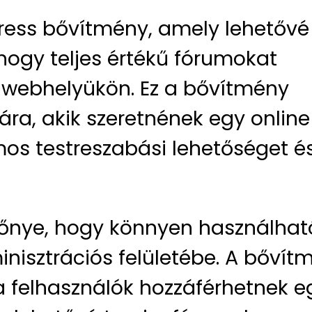
ress bővítmény, amely lehetővé
hogy teljes értékű fórumokat
a webhelyükön. Ez a bővítmény
ra, akik szeretnének egy online
mos testreszabási lehetőséget é
őnye, hogy könnyen használhat
nisztrációs felületébe. A bővít
 a felhasználók hozzáférhetnek e