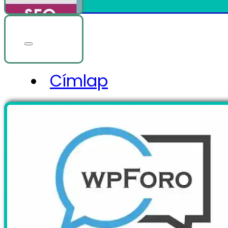
Címlap
Szolgáltatások
Projektek
Blog
Piactér