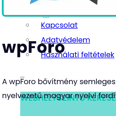
Infó
Kapcsolat
Adatvédelem
wpForo
Használati feltételek
A wpForo bővítmény semleges
nyelvezetű magyar nyelvi fordí
WEBHELYSZINTŰ KERES