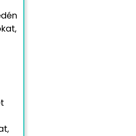
yedén
kat,
t
at,